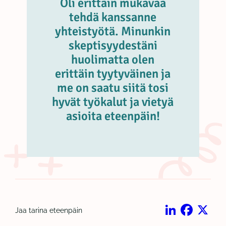
Oli erittäin mukavaa
tehdä kanssanne
yhteistyötä. Minunkin
skeptisyydestäni
huolimatta olen
erittäin tyytyväinen ja
me on saatu siitä tosi
hyvät työkalut ja vietyä
asioita eteenpäin!
Jaa tarina eteenpäin
LinkedIn
Facebook
X