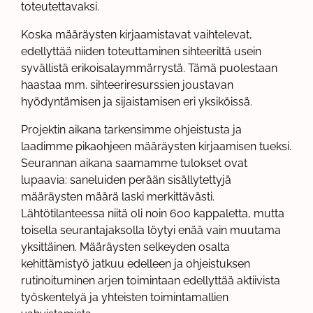
toteutettavaksi.
Koska määräysten kirjaamistavat vaihtelevat,
edellyttää niiden toteuttaminen sihteeriltä usein
syvällistä erikoisalaymmärrystä. Tämä puolestaan
haastaa mm. sihteeriresurssien joustavan
hyödyntämisen ja sijaistamisen eri yksiköissä.
Projektin aikana tarkensimme ohjeistusta ja
laadimme pikaohjeen määräysten kirjaamisen tueksi.
Seurannan aikana saamamme tulokset ovat
lupaavia: saneluiden perään sisällytettyjä
määräysten määrä laski merkittävästi.
Lähtötilanteessa niitä oli noin 600 kappaletta, mutta
toisella seurantajaksolla löytyi enää vain muutama
yksittäinen. Määräysten selkeyden osalta
kehittämistyö jatkuu edelleen ja ohjeistuksen
rutinoituminen arjen toimintaan edellyttää aktiivista
työskentelyä ja yhteisten toimintamallien