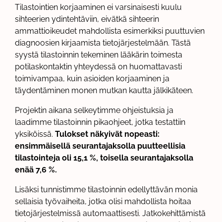
Tilastointien korjaaminen ei varsinaisesti kuulu
sihteerien ydintehtäviin, eivätkä sihteerin
ammattioikeudet mahdollista esimerkiksi puuttuvien
diagnoosien kirjaamista tietojärjestelmään. Tästä
syystä tilastoinnin tekeminen lääkärin toimesta
potilaskontaktin yhteydessä on huomattavasti
toimivampaa, kuin asioiden korjaaminen ja
täydentäminen monen mutkan kautta jälkikäteen.
Projektin aikana selkeytimme ohjeistuksia ja
laadimme tilastoinnin pikaohjeet, jotka testattiin
yksiköissä.
Tulokset näkyivät nopeasti:
ensimmäisellä seurantajaksolla puutteellisia
tilastointeja oli 15,1 %, toisella seurantajaksolla
enää 7,6 %.
Lisäksi tunnistimme tilastoinnin edellyttävän monia
sellaisia työvaiheita, jotka olisi mahdollista hoitaa
tietojärjestelmissä automaattisesti. Jatkokehittämistä