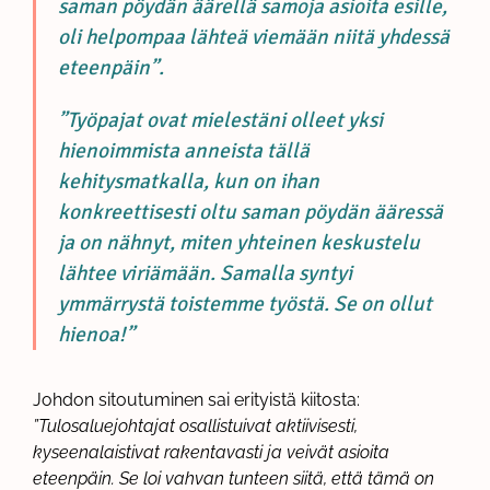
saman pöydän äärellä samoja asioita esille,
oli helpompaa lähteä viemään niitä yhdessä
eteenpäin”.
”Työpajat ovat mielestäni olleet yksi
hienoimmista anneista tällä
kehitysmatkalla, kun on ihan
konkreettisesti oltu saman pöydän ääressä
ja on nähnyt, miten yhteinen keskustelu
lähtee viriämään. Samalla syntyi
ymmärrystä toistemme työstä. Se on ollut
hienoa!”
Johdon sitoutuminen sai erityistä kiitosta:
”Tulosaluejohtajat osallistuivat aktiivisesti,
kyseenalaistivat rakentavasti ja veivät asioita
eteenpäin. Se loi vahvan tunteen siitä, että tämä on