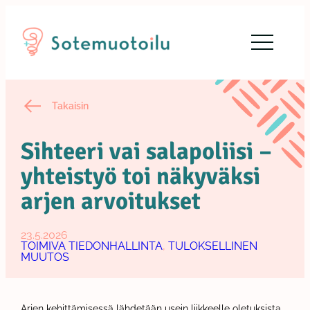
Siirry
sisältöön
Takaisin
Sihteeri vai salapoliisi –
yhteistyö toi näkyväksi
arjen arvoitukset
23.5.2026
TOIMIVA TIEDONHALLINTA
, 
TULOKSELLINEN
MUUTOS
Arjen kehittämisessä lähdetään usein liikkeelle oletuksista