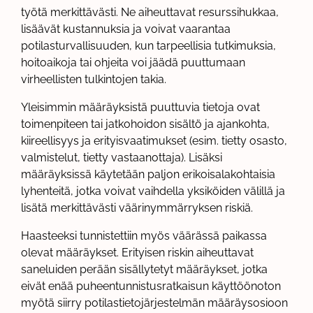
työtä merkittävästi. Ne aiheuttavat resurssihukkaa,
lisäävät kustannuksia ja voivat vaarantaa
potilasturvallisuuden, kun tarpeellisia tutkimuksia,
hoitoaikoja tai ohjeita voi jäädä puuttumaan
virheellisten tulkintojen takia.
Yleisimmin määräyksistä puuttuvia tietoja ovat
toimenpiteen tai jatkohoidon sisältö ja ajankohta,
kiireellisyys ja erityisvaatimukset (esim. tietty osasto,
valmistelut, tietty vastaanottaja). Lisäksi
määräyksissä käytetään paljon erikoisalakohtaisia
lyhenteitä, jotka voivat vaihdella yksiköiden välillä ja
lisätä merkittävästi väärinymmärryksen riskiä.
Haasteeksi tunnistettiin myös väärässä paikassa
olevat määräykset. Erityisen riskin aiheuttavat
saneluiden perään sisällytetyt määräykset, jotka
eivät enää puheentunnistusratkaisun käyttöönoton
myötä siirry potilastietojärjestelmän määräysosioon