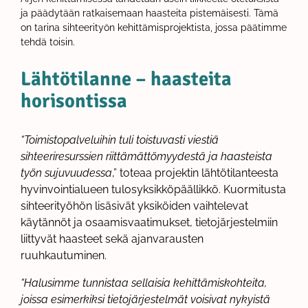
ja päädytään ratkaisemaan haasteita pistemäisesti. Tämä
on tarina sihteerityön kehittämisprojektista, jossa päätimme
tehdä toisin.
Lähtötilanne – haasteita
horisontissa
“Toimistopalveluihin tuli toistuvasti viestiä
sihteeriresurssien riittämättömyydestä ja haasteista
työn sujuvuudessa
,” toteaa projektin lähtötilanteesta
hyvinvointialueen tulosyksikköpäällikkö. Kuormitusta
sihteerityöhön lisäsivät yksiköiden vaihtelevat
käytännöt ja osaamisvaatimukset, tietojärjestelmiin
liittyvät haasteet sekä ajanvarausten
ruuhkautuminen.
“Halusimme tunnistaa sellaisia kehittämiskohteita,
joissa esimerkiksi tietojärjestelmät voisivat nykyistä