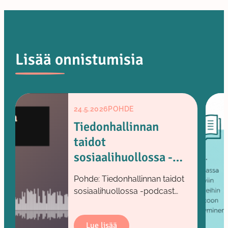
Lisää onnistumisia
24.5.2026
POHDE
Tiedonhallinnan
taidot
sosiaalihuollossa -
podcast
Pohde: Tiedonhallinnan taidot
sosiaalihuollossa -podcast
Tiedonhallinnan taidot
sosiaalihuollossa -podcast
Lue lisää
konkretisoi sosiaalihuollon