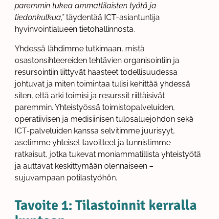
paremmin tukea ammattilaisten työtä ja
tiedonkulkua,”
täydentää ICT-asiantuntija
hyvinvointialueen tietohallinnosta.
Yhdessä lähdimme tutkimaan, mistä
osastonsihteereiden tehtävien organisointiin ja
resursointiin liittyvät haasteet todellisuudessa
johtuvat ja miten toimintaa tulisi kehittää yhdessä
siten, että arki toimisi ja resurssit riittäisivät
paremmin. Yhteistyössä toimistopalveluiden,
operatiivisen ja medisiinisen tulosaluejohdon sekä
ICT-palveluiden kanssa selvitimme juurisyyt,
asetimme yhteiset tavoitteet ja tunnistimme
ratkaisut, jotka tukevat moniammatillista yhteistyötä
ja auttavat keskittymään olennaiseen –
sujuvampaan potilastyöhön.
Tavoite 1: Tilastoinnit kerralla