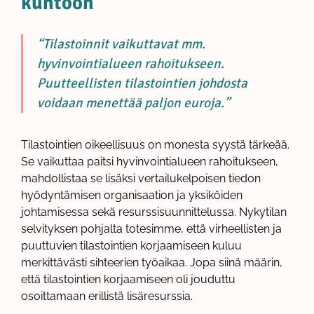
kuntoon
“Tilastoinnit vaikuttavat mm.
hyvinvointialueen rahoitukseen.
Puutteellisten tilastointien johdosta
voidaan menettää paljon euroja.”
Tilastointien oikeellisuus on monesta syystä tärkeää.
Se vaikuttaa paitsi hyvinvointialueen rahoitukseen,
mahdollistaa se lisäksi vertailukelpoisen tiedon
hyödyntämisen organisaation ja yksiköiden
johtamisessa sekä resurssisuunnittelussa. Nykytilan
selvityksen pohjalta totesimme, että virheellisten ja
puuttuvien tilastointien korjaamiseen kuluu
merkittävästi sihteerien työaikaa. Jopa siinä määrin,
että tilastointien korjaamiseen oli jouduttu
osoittamaan erillistä lisäresurssia.