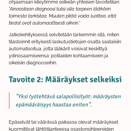
ohjaamaan kiteytimme selkeän yhteisen tavoitetilan:
”Ainoastaan diagnoosi tulisi olla tarpeen lääkärin
toimesta tarkistaa. Muuten pitää voida luottaa, että
tiedot ovat automaattisesti oikein.”
Jatkokehityksessä selvitetään tarkemmin sitä, miten
tilastoinnit erityisesti laskutustietojen osalta saataisiin
automatisoitua, jotta lääkärit voisivat keskittyä
ydinosaamiseensa: potilaiden kohtaamiseen ja
oikeisiin diagnooseihin.
Tavoite 2: Määräykset selkeiksi
”Yksi työtehtävä salapoliisityöt: määräysten
epämääräisyys haastaa eniten”.
Epäselvät tai väärässä paikassa olevat määräykset
kuormittivat lähtötilanteessa osastonsihteereiden