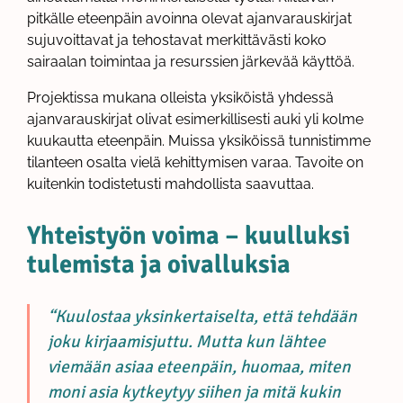
pitkälle eteenpäin avoinna olevat ajanvarauskirjat
sujuvoittavat ja tehostavat merkittävästi koko
sairaalan toimintaa ja resurssien järkevää käyttöä.
Projektissa mukana olleista yksiköistä yhdessä
ajanvarauskirjat olivat esimerkillisesti auki yli kolme
kuukautta eteenpäin. Muissa yksiköissä tunnistimme
tilanteen osalta vielä kehittymisen varaa. Tavoite on
kuitenkin todistetusti mahdollista saavuttaa.
Yhteistyön voima – kuulluksi
tulemista ja oivalluksia
“Kuulostaa yksinkertaiselta, että tehdään
joku kirjaamisjuttu. Mutta kun lähtee
viemään asiaa eteenpäin, huomaa, miten
moni asia kytkeytyy siihen ja mitä kukin