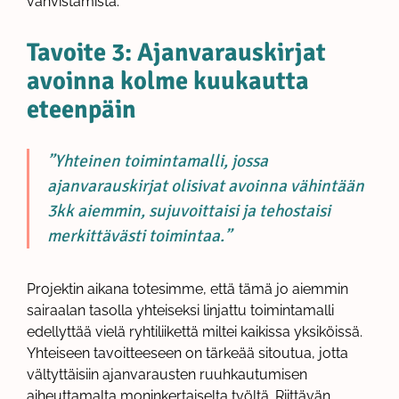
vahvistamista.
Tavoite 3: Ajanvarauskirjat
avoinna kolme kuukautta
eteenpäin
”Yhteinen toimintamalli, jossa
ajanvarauskirjat olisivat avoinna vähintään
3kk aiemmin, sujuvoittaisi ja tehostaisi
merkittävästi toimintaa.”
Projektin aikana totesimme, että tämä jo aiemmin
sairaalan tasolla yhteiseksi linjattu toimintamalli
edellyttää vielä ryhtiliikettä miltei kaikissa yksiköissä.
Yhteiseen tavoitteeseen on tärkeää sitoutua, jotta
vältyttäisiin ajanvarausten ruuhkautumisen
aiheuttamalta moninkertaiselta työltä. Riittävän