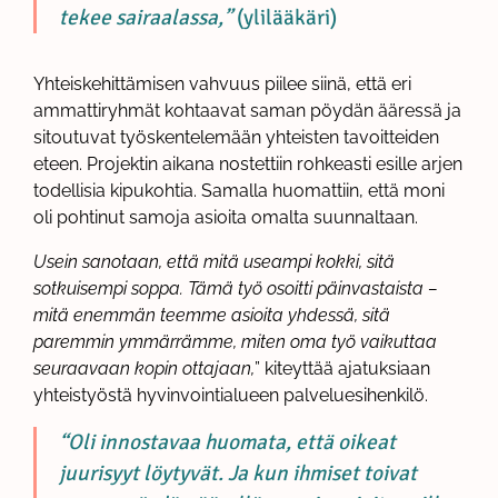
tekee sairaalassa,”
(ylilääkäri)
Yhteiskehittämisen vahvuus piilee siinä, että eri
ammattiryhmät kohtaavat saman pöydän ääressä ja
sitoutuvat työskentelemään yhteisten tavoitteiden
eteen. Projektin aikana nostettiin rohkeasti esille arjen
todellisia kipukohtia. Samalla huomattiin, että moni
oli pohtinut samoja asioita omalta suunnaltaan.
Usein sanotaan, että mitä useampi kokki, sitä
sotkuisempi soppa. Tämä työ osoitti päinvastaista –
mitä enemmän teemme asioita yhdessä, sitä
paremmin ymmärrämme, miten oma työ vaikuttaa
seuraavaan kopin ottajaan,
” kiteyttää ajatuksiaan
yhteistyöstä hyvinvointialueen palveluesihenkilö.
“Oli innostavaa huomata, että oikeat
juurisyyt löytyvät. Ja kun ihmiset toivat