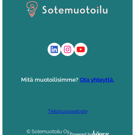
LinkedIn
Instagram
YouTube
Mitä muotoilisimme?
Ota yhteyttä.
Tietosuojaseloste
© Sotemuotoilu Oy
Höyry
Powered by