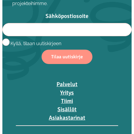
projekteihimme.
Sähköpostiosoite
Kyllä, tilaan uutiskirjeen
Palvelut
Yritys
Tiimi
Sisällöt
Asiakastarinat