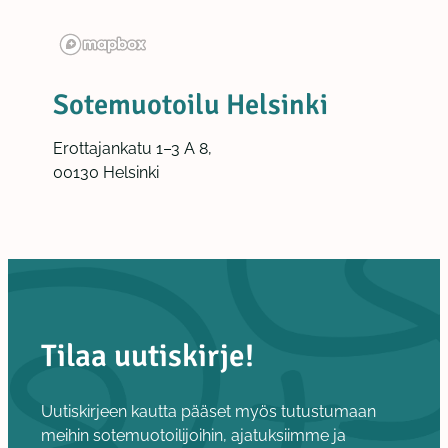
Sotemuotoilu Helsinki
Erottajankatu 1–3 A 8,
00130 Helsinki
Tilaa uutiskirje!
Uutiskirjeen kautta pääset myös tutustumaan
meihin sotemuotoilijoihin, ajatuksiimme ja