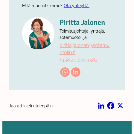
Mitä muotoilisimme?
Ota yhteyttä.
Piritta Jalonen
Toimitusjohtaja, yrittäjä,
sotemuotoilija
piritta.jalonen@sotemu
otoilu.fi
+358 40 724 4983
Jaa artikkeli eteenpäin
LinkedIn
Facebook
X