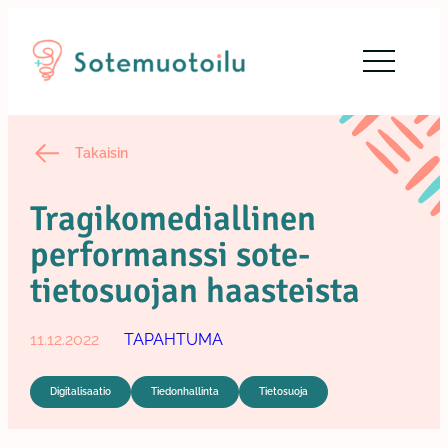
Siirry
sisältöön
Takaisin
Tragikomediallinen
performanssi sote-
tietosuojan haasteista
11.12.2022
TAPAHTUMA
Digitalisaatio
Tiedonhallinta
Tietosuoja