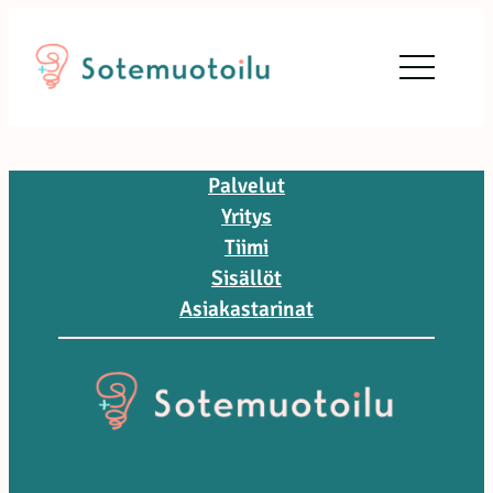
Siirry
sisältöön
Palvelut
Yritys
Tiimi
Sisällöt
Asiakastarinat