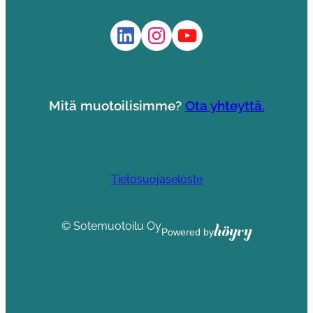
LinkedIn
Instagram
YouTube
Mitä muotoilisimme?
Ota yhteyttä.
Tietosuojaseloste
© Sotemuotoilu Oy
Höyry
Powered by