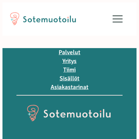
Siirry
sisältöön
Palvelut
Yritys
Tiimi
Sisällöt
Asiakastarinat