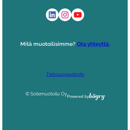
LinkedIn
Instagram
YouTube
Mitä muotoilisimme?
Ota yhteyttä.
Tietosuojaseloste
© Sotemuotoilu Oy
Höyry
Powered by