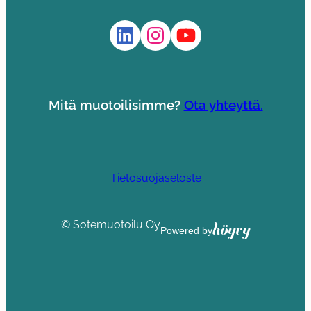
LinkedIn
Instagram
YouTube
Mitä muotoilisimme?
Ota yhteyttä.
Tietosuojaseloste
© Sotemuotoilu Oy
Höyry
Powered by