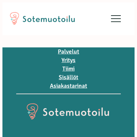
Siirry
sisältöön
Palvelut
Yritys
Tiimi
Sisällöt
Asiakastarinat