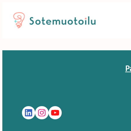
Siirry
sisältöön
P
LinkedIn
Instagram
YouTube