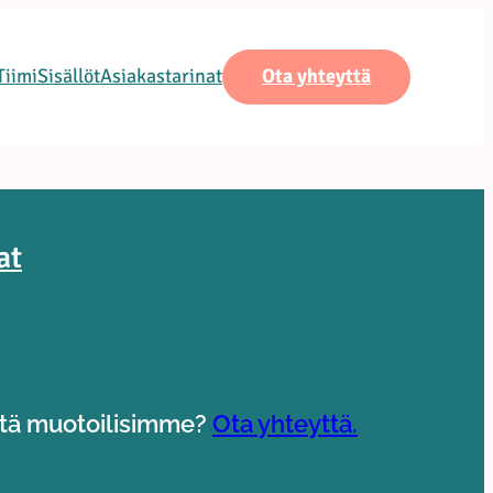
Tiimi
Sisällöt
Asiakastarinat
Ota yhteyttä
at
tä muotoilisimme?
Ota yhteyttä.