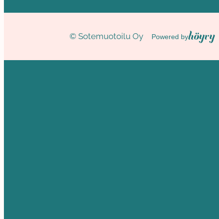
Höyry
© Sotemuotoilu Oy
Powered by