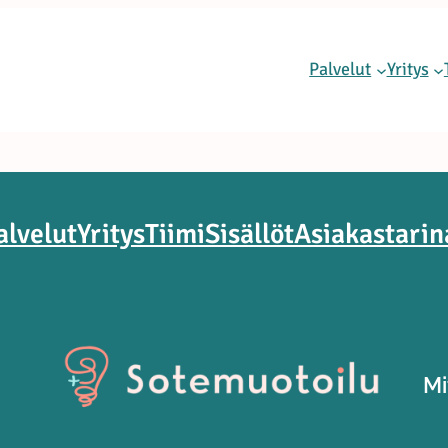
Palvelut
Yritys
alvelut
Yritys
Tiimi
Sisällöt
Asiakastarin
Mi