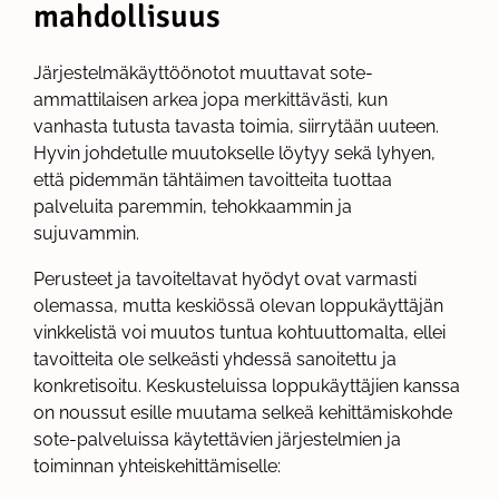
mahdollisuus
Järjestelmäkäyttöönotot muuttavat sote-
ammattilaisen arkea jopa merkittävästi, kun
vanhasta tutusta tavasta toimia, siirrytään uuteen.
Hyvin johdetulle muutokselle löytyy sekä lyhyen,
että pidemmän tähtäimen tavoitteita tuottaa
palveluita paremmin, tehokkaammin ja
sujuvammin.
Perusteet ja tavoiteltavat hyödyt ovat varmasti
olemassa, mutta keskiössä olevan loppukäyttäjän
vinkkelistä voi muutos tuntua kohtuuttomalta, ellei
tavoitteita ole selkeästi yhdessä sanoitettu ja
konkretisoitu. Keskusteluissa loppukäyttäjien kanssa
on noussut esille muutama selkeä kehittämiskohde
sote-palveluissa käytettävien järjestelmien ja
toiminnan yhteiskehittämiselle: