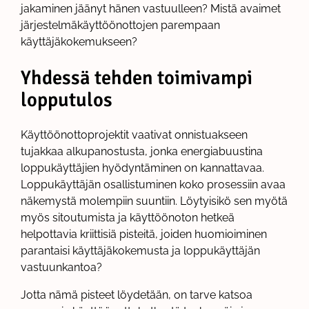
jakaminen jäänyt hänen vastuulleen? Mistä avaimet
järjestelmäkäyttöönottojen parempaan
käyttäjäkokemukseen?
Yhdessä tehden toimivampi
lopputulos
Käyttöönottoprojektit vaativat onnistuakseen
tujakkaa alkupanostusta, jonka energiabuustina
loppukäyttäjien hyödyntäminen on kannattavaa.
Loppukäyttäjän osallistuminen koko prosessiin avaa
näkemystä molempiin suuntiin. Löytyisikö sen myötä
myös sitoutumista ja käyttöönoton hetkeä
helpottavia kriittisiä pisteitä, joiden huomioiminen
parantaisi käyttäjäkokemusta ja loppukäyttäjän
vastuunkantoa?
Jotta nämä pisteet löydetään, on tarve katsoa