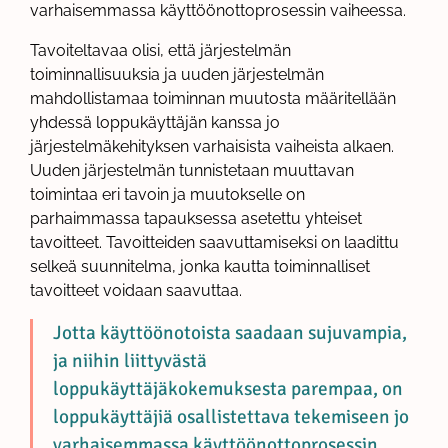
varhaisemmassa käyttöönottoprosessin vaiheessa.
Tavoiteltavaa olisi, että järjestelmän
toiminnallisuuksia ja uuden järjestelmän
mahdollistamaa toiminnan muutosta määritellään
yhdessä loppukäyttäjän kanssa jo
järjestelmäkehityksen varhaisista vaiheista alkaen.
Uuden järjestelmän tunnistetaan muuttavan
toimintaa eri tavoin ja muutokselle on
parhaimmassa tapauksessa asetettu yhteiset
tavoitteet. Tavoitteiden saavuttamiseksi on laadittu
selkeä suunnitelma, jonka kautta toiminnalliset
tavoitteet voidaan saavuttaa.
Jotta käyttöönotoista saadaan sujuvampia,
ja niihin liittyvästä
loppukäyttäjäkokemuksesta parempaa, on
loppukäyttäjiä osallistettava tekemiseen jo
varhaisemmassa käyttöönottoprosessin