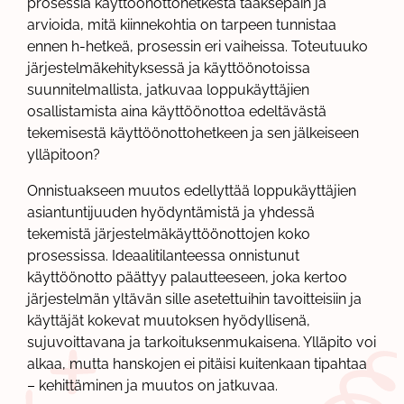
prosessia käyttöönottohetkestä taaksepäin ja
arvioida, mitä kiinnekohtia on tarpeen tunnistaa
ennen h-hetkeä, prosessin eri vaiheissa. Toteutuuko
järjestelmäkehityksessä ja käyttöönotoissa
suunnitelmallista, jatkuvaa loppukäyttäjien
osallistamista aina käyttöönottoa edeltävästä
tekemisestä käyttöönottohetkeen ja sen jälkeiseen
ylläpitoon?
Onnistuakseen muutos edellyttää loppukäyttäjien
asiantuntijuuden hyödyntämistä ja yhdessä
tekemistä järjestelmäkäyttöönottojen koko
prosessissa. Ideaalitilanteessa onnistunut
käyttöönotto päättyy palautteeseen, joka kertoo
järjestelmän yltävän sille asetettuihin tavoitteisiin ja
käyttäjät kokevat muutoksen hyödyllisenä,
sujuvoittavana ja tarkoituksenmukaisena. Ylläpito voi
alkaa, mutta hanskojen ei pitäisi kuitenkaan tipahtaa
– kehittäminen ja muutos on jatkuvaa.