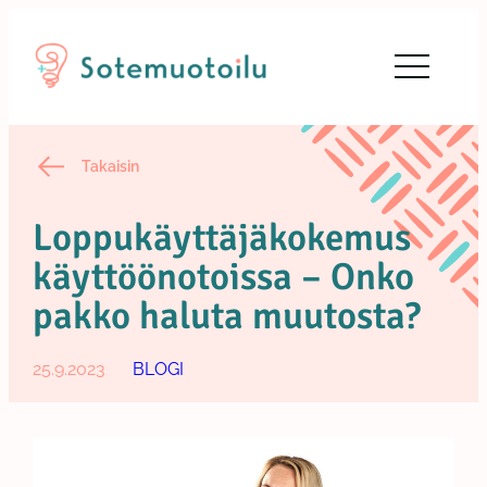
Siirry
sisältöön
Takaisin
Loppukäyttäjäkokemus
käyttöönotoissa – Onko
pakko haluta muutosta?
25.9.2023
BLOGI