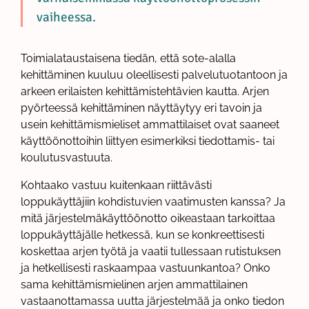
vaiheessa.
Toimialataustaisena tiedän, että sote-alalla
kehittäminen kuuluu oleellisesti palvelutuotantoon ja
arkeen erilaisten kehittämistehtävien kautta. Arjen
pyörteessä kehittäminen näyttäytyy eri tavoin ja
usein kehittämismieliset ammattilaiset ovat saaneet
käyttöönottoihin liittyen esimerkiksi tiedottamis- tai
koulutusvastuuta.
Kohtaako vastuu kuitenkaan riittävästi
loppukäyttäjiin kohdistuvien vaatimusten kanssa? Ja
mitä järjestelmäkäyttöönotto oikeastaan tarkoittaa
loppukäyttäjälle hetkessä, kun se konkreettisesti
koskettaa arjen työtä ja vaatii tullessaan rutistuksen
ja hetkellisesti raskaampaa vastuunkantoa? Onko
sama kehittämismielinen arjen ammattilainen
vastaanottamassa uutta järjestelmää ja onko tiedon