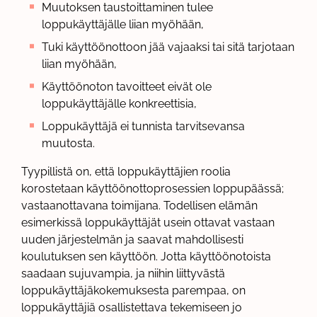
Muutoksen taustoittaminen tulee
loppukäyttäjälle liian myöhään,
Tuki käyttöönottoon jää vajaaksi tai sitä tarjotaan
liian myöhään,
Käyttöönoton tavoitteet eivät ole
loppukäyttäjälle konkreettisia,
Loppukäyttäjä ei tunnista tarvitsevansa
muutosta.
Tyypillistä on, että loppukäyttäjien roolia
korostetaan käyttöönottoprosessien loppupäässä;
vastaanottavana toimijana. Todellisen elämän
esimerkissä loppukäyttäjät usein ottavat vastaan
uuden järjestelmän ja saavat mahdollisesti
koulutuksen sen käyttöön. Jotta käyttöönotoista
saadaan sujuvampia, ja niihin liittyvästä
loppukäyttäjäkokemuksesta parempaa, on
loppukäyttäjiä osallistettava tekemiseen jo