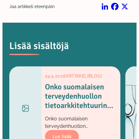
Jaa artikkeli eteenpäin
LinkedIn
Facebook
X
Lisää sisältöjä
24.5.2026
ARTIKKELI
BLOGI
Onko suomalaisen
terveydenhuollon
tietoarkkitehtuurin
päätavoitteena
Onko suomalaisen
parempi potilaan
terveydenhuollon
hoito vai tilastointi?
tietoarkkitehtuurin
Lue lisää