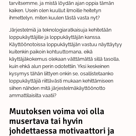
tarvitsemme, ja mistä löydän ajan oppia tämän
kaiken. Usein olen kuullut ilmoille heitetyn
ihmettelyn, miten kuulen tästä vasta nyt?
Järjestelmiä ja teknologiaratkaisuja kehitetään
loppukäyttäjille ja loppukäyttäjän kanssa.
Käyttöönotoissa loppukäyttäjän vastuu näyttäytyy
kuitenkin paikoin kohtuuttomana, eikä
käyttäjäkokemus olekaan välttämättä sillä tasolla,
kuin ehkä alun perin odotettiin. Yksi keskeinen
kysymys tähän liittyen onkin se, osallistetaanko
loppukäyttäjiä riittävästi mukaan kehittämiseen
siihen nähden mitä järjestelmäkäyttöönotto
ammattilaisilta vaatii?
Muutoksen voima voi olla
musertava tai hyvin
johdettaessa motivaattori ja