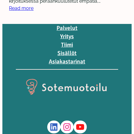
kirjoituksessa peräänkuulutetut empatia,…
Read more
Palvelut
Yritys
Tiimi
Sisällöt
Asiakastarinat
LinkedIn
Instagram
YouTube