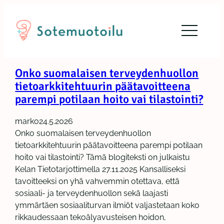
Siirry
sisältöön
Onko suomalaisen terveydenhuollon
tietoarkkitehtuurin päätavoitteena
parempi potilaan hoito vai tilastointi?
marko
24.5.2026
Onko suomalaisen terveydenhuollon
tietoarkkitehtuurin päätavoitteena parempi potilaan
hoito vai tilastointi? Tämä blogiteksti on julkaistu
Kelan Tietotarjottimella 27.11.2025 Kansalliseksi
tavoitteeksi on yhä vahvemmin otettava, että
sosiaali- ja terveydenhuollon sekä laajasti
ymmärtäen sosiaaliturvan ilmiöt valjastetaan koko
rikkaudessaan tekoälyavusteisen hoidon,