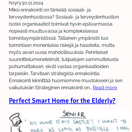
hoyry
30.11.2024
Miksi ennakointi on tärkeää sosiaali- ja
terveydenhuollossa? Sosiaali- ja terveydenhuollon
(sote) organisaatiot toimivat hyvin epävarmassa,
nopeasti muuttuvassa ja kompleksisessa
toimintaympäristössä. Tällainen ympäristö tuo
toimintaan monenlaisia riskejä ja haasteita, mutta
myös aivan uusia mahdollisuuksia. Perinteiset
suunnittelumenetelmät, tulipalojen sammuttelusta
puhumattakaan, eivät vastaa organisaatioiden
tarpeisiin. Tarvitaan strategista ennakointia.
Ennakointi kiinnittää huomiomme muutokseen ja sen
vaikutuksiin Strateginen ennakointi on…
Read more
Perfect Smart Home for the Elderly?