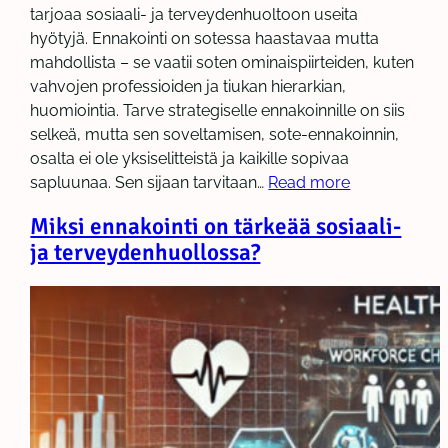
tarjoaa sosiaali- ja terveydenhuoltoon useita
hyötyjä. Ennakointi on sotessa haastavaa mutta
mahdollista – se vaatii soten ominaispiirteiden, kuten
vahvojen professioiden ja tiukan hierarkian,
huomiointia. Tarve strategiselle ennakoinnille on siis
selkeä, mutta sen soveltamisen, sote-ennakoinnin,
osalta ei ole yksiselitteistä ja kaikille sopivaa
sapluunaa. Sen sijaan tarvitaan…
Read more
Miksi ennakointi on tärkeää sosiaali-
ja terveydenhuollossa?