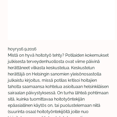
hoyry
16.9.2016
Mistä on hyvä hoitotyö tehty? Potilaiden kokemukset
julkisesta terveydenhuollosta ovat viime päivinä
herättäneet vilkasta keskustelua. Keskustelun
herättäjä on Helsingin sanomien yleisönosastolla
julkaistu kirjoitus, missä potilas kritisoi hoitajien
taholta saamaansa kohtelua asioituaan helsinkiläisen
sairaalan päivystyksessä. On turha lähteä pohtimaan
sitä, kuinka tuomittavaa hoitotyöntekijän
epäasiallinen käytös on, tai puolustelemaan niitä
(suurinta osaa) hoitotyöntekijöitä joille nuo