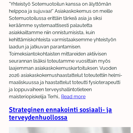
”Yhteistyö Sotemuotoilun kanssa on älyttömän
helppoa ja sujuvaa!” Asiakaskokemus on meille
Sotemuotoilussa erittäin tärkeä asia ja siksi
keräämme systemaattisesti palautetta
asiakkailtamme niin onnistumisista, kuin
kehittämiskohteista varmistaaksemme yhteistyön
laadun ja jatkuvan parantamisen.
Toimeksiantokohtaisten mittareiden aktiivisen
seurannan lisäksi toteutamme vuosittain myös
laajemman asiakaskokemuskartoituksen. Vuoden
2026 asiakaskokemushaastattelut toteutettiin helmi-
maaliskuussa ja haastattelut toteutti fysioterapeutti
ja loppuvaiheen terveyshallintotieteen
maisteriopiskelija Terhi…
Read more
Strateginen ennakointi sosiaali- ja
terveydenhuollossa​