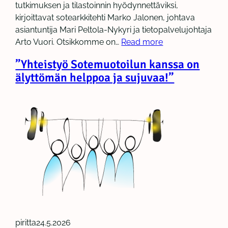
tutkimuksen ja tilastoinnin hyödynnettäviksi,
kirjoittavat sotearkkitehti Marko Jalonen, johtava
asiantuntija Mari Peltola-Nykyri ja tietopalvelujohtaja
Arto Vuori. Otsikkomme on…
Read more
”Yhteistyö Sotemuotoilun kanssa on
älyttömän helppoa ja sujuvaa!”
piritta
24.5.2026